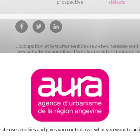
prospective
débats
L’occupation et le traitement des rez-de-chaussée sont 
l’attractivité de nos villes. Dans les projets urbains ou
être délaissés pour créer des rues plus vivantes, plus ma
vie
LA VI[LL]E AU REZ-DE-CHAUSSÉE
Ce document traite de l'importance des rez-de-chaussée
vivantes. Il dresse un bref portrait des rez-de-chaussé
sur une enquête réalisée auprès d'habitants et d'acteur
pistes de travail pour faire mieux demain et met à dispo
Véritable outil pour évaluer l'animation apportée par le
destinée aux acteurs pour produire des rez-de-chaussée
 site uses cookies and gives you control over what you want to act