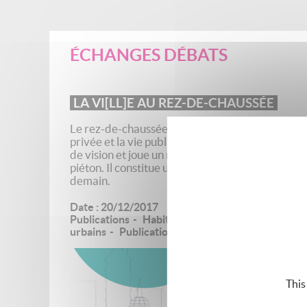
ÉCHANGES DÉBATS
LA VI[LL]E AU REZ-DE-CHAUSSÉE
Le rez-de-chaussée, ce lieu d’interface entre la 
privée et la vie publique, (dé)limite notre champ
de vision et joue un rôle primordial à l’échelle du
piéton. Il constitue un enjeu stratégique pour
demain.
Date :
20/12/2017
Publications
Habitat
Modes de vie
Projets
urbains
Publications
This