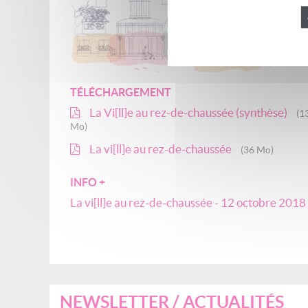
TÉLÉCHARGEMENT
La Vi[ll]e au rez-de-chaussée (synthèse)
(1
Mo)
La vi[ll]e au rez-de-chaussée
(36 Mo)
INFO +
La vi[ll]e au rez-de-chaussée - 12 octobre 2018
NEWSLETTER / ACTUALITÉS