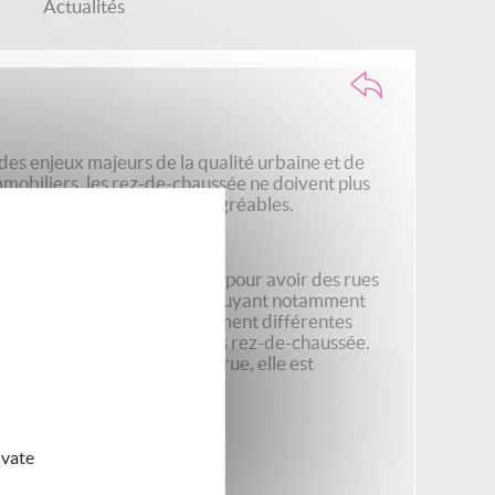
Actualités
des enjeux majeurs de la qualité urbaine et de
 immobiliers, les rez-de-chaussée ne doivent plus
rchables et des villes plus agréables.
 et de leur rapport à la rue pour avoir des rues
e de la ville d'Angers en s'appuyant notamment
s angevins. Il propose également différentes
sition une grille-guide sur les rez-de-chaussée.
s rez-de-chaussée dans une rue, elle est
 plus vivants.
ivate