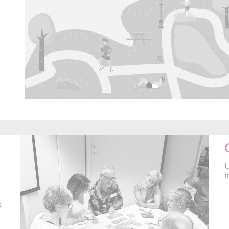
U
m
s