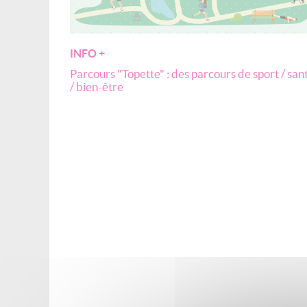
INFO +
Parcours "Topette" : des parcours de sport / san
/ bien-être