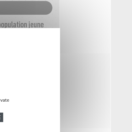
ivate
E