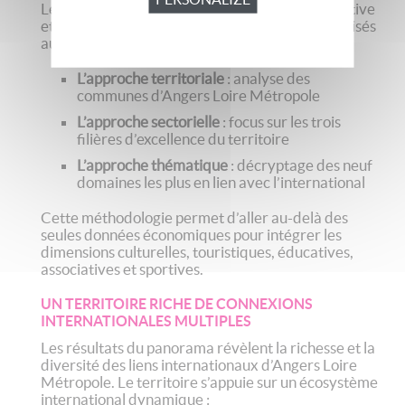
Le diagnostic repose sur une approche quantitative
et qualitative, mobilisant
150 indicateurs
organisés
au tour d’une triple grille de lecture :
L’approche territoriale
: analyse des
communes d’Angers Loire Métropole
L’approche sectorielle
: focus sur les trois
filières d’excellence du territoire
L’approche thématique
: décryptage des neuf
domaines les plus en lien avec l’international
Cette méthodologie permet d’aller au-delà des
seules données économiques pour intégrer les
dimensions culturelles, touristiques, éducatives,
associatives et sportives.
UN TERRITOIRE RICHE DE CONNEXIONS
INTERNATIONALES MULTIPLES
Les résultats du panorama révèlent la richesse et la
diversité des liens internationaux d’Angers Loire
Métropole. Le territoire s’appuie sur un écosystème
international dynamique :