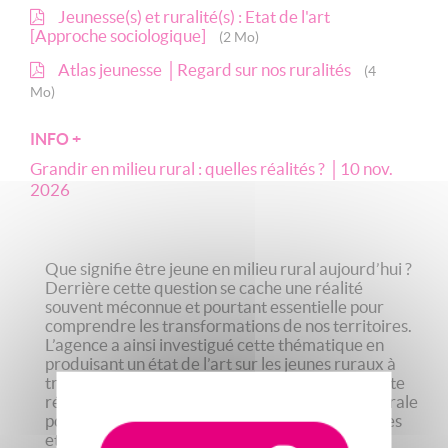
Jeunesse(s) et ruralité(s) : Etat de l'art
[Approche sociologique]
(2 Mo)
Atlas jeunesse │Regard sur nos ruralités
(4
Mo)
INFO +
Grandir en milieu rural : quelles réalités ? │10 nov.
2026
Que signifie être jeune en milieu rural aujourd’hui ?
Derrière cette question se cache une réalité
souvent méconnue et pourtant essentielle pour
comprendre les transformations de nos territoires.
L’agence a ainsi investigué cette thématique en
produisant un état de l’art sur les jeunes ruraux à
travers une approche sociologique. Forte de cette
réflexion, elle a réalisé un atlas de la jeunesse rurale
pour mettre en lumière les disparités territoriales
et les dynamiques propres sur trois territoires